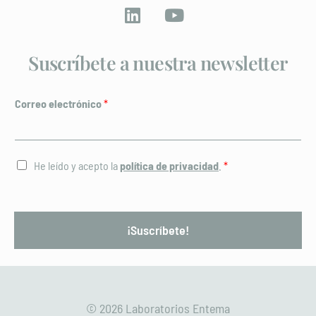
Suscríbete a nuestra newsletter
Correo electrónico
*
C
He leído y acepto la
política de privacidad
.
*
a
s
i
l
¡Suscríbete!
l
a
s
d
e
v
© 2026 Laboratorios Entema